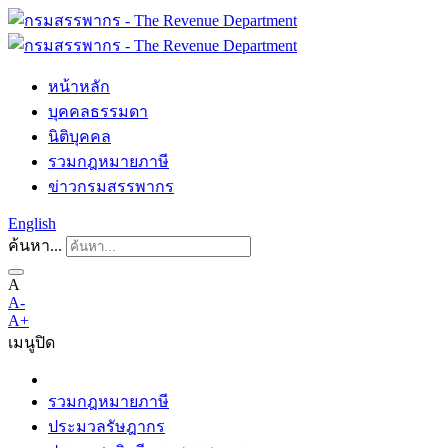
หน้าหลัก
บุคคลธรรมดา
นิติบุคคล
รวมกฎหมายภาษี
ข่าวกรมสรรพากร
English
ค้นหา...
A
A-
A+
เมนู
ปิด
รวมกฎหมายภาษี
ประมวลรัษฎากร