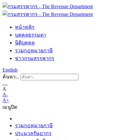
หน้าหลัก
บุคคลธรรมดา
นิติบุคคล
รวมกฎหมายภาษี
ข่าวกรมสรรพากร
English
ค้นหา...
A
A-
A+
เมนู
ปิด
รวมกฎหมายภาษี
ประมวลรัษฎากร