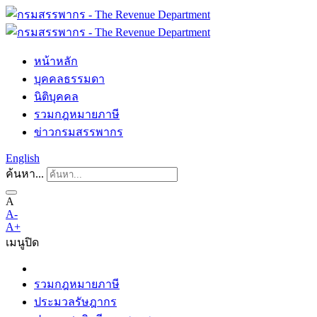
หน้าหลัก
บุคคลธรรมดา
นิติบุคคล
รวมกฎหมายภาษี
ข่าวกรมสรรพากร
English
ค้นหา...
A
A-
A+
เมนู
ปิด
รวมกฎหมายภาษี
ประมวลรัษฎากร