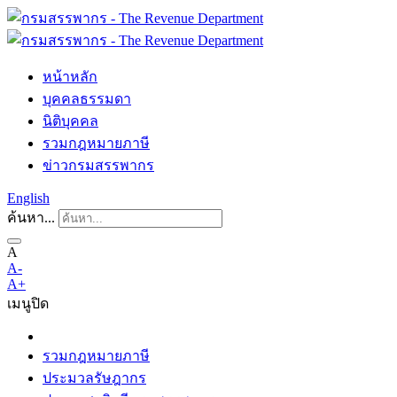
หน้าหลัก
บุคคลธรรมดา
นิติบุคคล
รวมกฎหมายภาษี
ข่าวกรมสรรพากร
English
ค้นหา...
A
A-
A+
เมนู
ปิด
รวมกฎหมายภาษี
ประมวลรัษฎากร