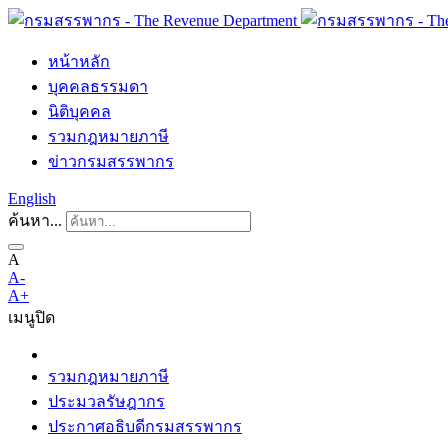
หน้าหลัก
บุคคลธรรมดา
นิติบุคคล
รวมกฎหมายภาษี
ข่าวกรมสรรพากร
English
ค้นหา...
A
A-
A+
เมนู
ปิด
รวมกฎหมายภาษี
ประมวลรัษฎากร
ประกาศอธิบดีกรมสรรพากร