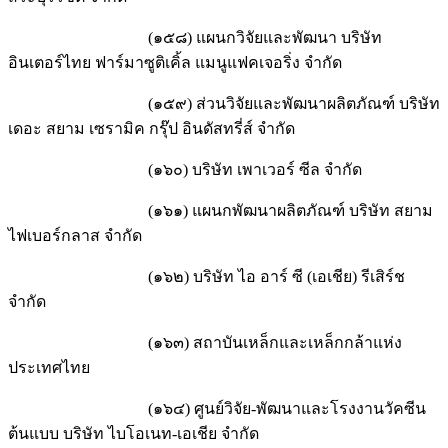
(๑๕๘) แผนกวิจัยและพัฒนา บริษัท
อินเตอร์ไทย ฟาร์มาซูติเคิ้ล แมนูแฟคเจอริ่ง จำกัด
(๑๕๙) ส่วนวิจัยและพัฒนาผลิตภัณฑ์ บริษัท
เดอะ สยาม เซรามิค กรุ๊ป อินดัสทรี่ส์ จำกัด
(๑๖๐) บริษัท เพาเวอร์ ซีล จำกัด
(๑๖๑) แผนกพัฒนาผลิตภัณฑ์ บริษัท สยาม
ไฟเบอร์กลาส จำกัด
(๑๖๒) บริษัท ไอ อาร์ ซี (เอเชีย) รีเสิร์ช
จำกัด
(๑๖๓) สถาบันเหล็กและเหล็กกล้าแห่ง
ประเทศไทย
(๑๖๔) ศูนย์วิจัย-พัฒนาและโรงงานวัคซีน
ต้นแบบ บริษัท ไบโอเนท-เอเชีย จำกัด