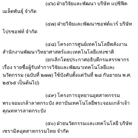
(๔๖) ฝ่ายวิจัยและพัฒนา บริษัท แปซิฟิค
เมล็ดพันธุ์ จำกัด
(๔๗) ฝ่ายวิจัยและพัฒนาซอฟต์แวร์ บริษัท
โปรซอฟท์ จำกัด
(๔๘) โครงการศูนย์เทคโนโลยีพลังงาน
สำนักงานพัฒนาวิทยาศาสตร์และเทคโนโลยีแห่งชาติ
(ยกเลิกโดยประกาศอธิบดีกรมสรรพากร
เรื่อง รายชื่อผู้รับทำการวิจัยและพัฒนาเทคโนโลยีและ
นวัตกรรม (ฉบับที่ ๒๗๗) ใช้บังคับตั้งแต่วันที่ ๒๘ กันยายน พ.ศ.
๒๕๖๕ เป็นต้นไป)
(๔๙) โครงการอุทยานอุตสาหกรรม
พระจอมเกล้าลาดกระบัง สถาบันเทคโนโลยีพระจอมเกล้าเจ้า
คุณทหารลาดกระบัง
(๕๐) ฝ่ายนวัตกรรมและเทคโนโลยี บริษัท
เซรามิคอุตสาหกรรมไทย จำกัด