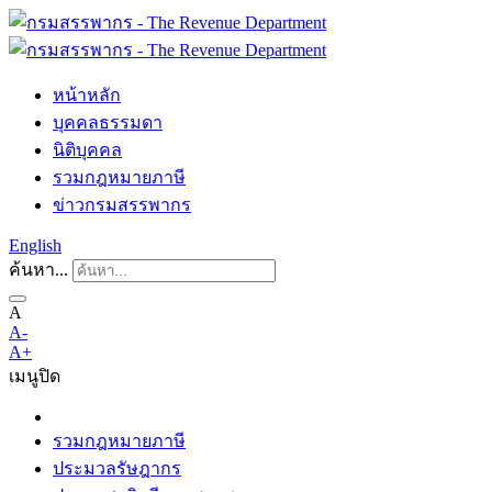
หน้าหลัก
บุคคลธรรมดา
นิติบุคคล
รวมกฎหมายภาษี
ข่าวกรมสรรพากร
English
ค้นหา...
A
A-
A+
เมนู
ปิด
รวมกฎหมายภาษี
ประมวลรัษฎากร