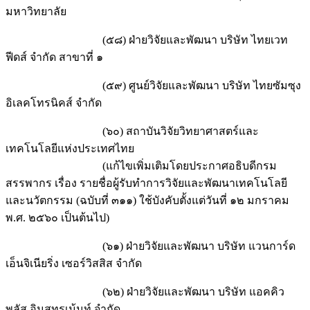
มหาวิทยาลัย
(๕๘) ฝ่ายวิจัยและพัฒนา บริษัท ไทยเวท
ฟีดส์ จำกัด สาขาที่ ๑
(๕๙) ศูนย์วิจัยและพัฒนา บริษัท ไทยซัมซุง
อิเลคโทรนิคส์ จำกัด
(๖๐) สถาบันวิจัยวิทยาศาสตร์และ
เทคโนโลยีแห่งประเทศไทย
(แก้ไขเพิ่มเติมโดยประกาศอธิบดีกรม
สรรพากร เรื่อง รายชื่อผู้รับทำการวิจัยและพัฒนาเทคโนโลยี
และนวัตกรรม (ฉบับที่ ๓๑๑) ใช้บังคับตั้งแต่วันที่ ๑๒ มกราคม
พ.ศ. ๒๕๖๐ เป็นต้นไป)
(๖๑) ฝ่ายวิจัยและพัฒนา บริษัท แวนการ์ด
เอ็นจิเนียริ่ง เซอร์วิสสิส จำกัด
(๖๒) ฝ่ายวิจัยและพัฒนา บริษัท แอคคิว
พลัส อินสทรูเม้นท์ จำกัด