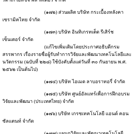
(๑๗๒) ส่วนผลิต บริษัท กระเบื้องหลังคา
เซรามิคไทย จำกัด
(๑๗๓) บริษัท อินทิเกรทเต็ด รีเสิร์ช
เซ็นเตอร์ จำกัด
(แก้ไขเพิ่มเติมโดยประกาศอธิบดีกรม
สรรพากร เรื่องรายชื่อผู้รับทำการวิจัยและพัฒนาเทคโนโลยีและ
นวัตกรรม (ฉบับที่ ๒๒๘) ใช้บังคับตั้งแต่วันที่ ๓๐ กันยายน พ.ศ.
๒๕๖๒ เป็นต้นไป)
(๑๗๔) บริษัท ไอเมด ลาบอราทอรี่ จำกัด
(๑๗๕) บริษัท ศูนย์อัลแทร์เพื่อการฝึกอบรม
วิจัยและพัฒนา (ประเทศไทย) จำกัด
(๑๗๖) บริษัท เกรซเทคโนโลยี แอนด์ คอน
ซัลแตนท์ จำกัด
(๑๗๗) แผนกวิจัยและพัฒนาเทคโนโลยี