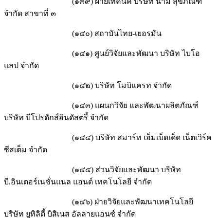
(๑๓๙) ฝ่ายเทคนิค บริษัท นาม สุขภัณฑ์
จำกัด สาขาที่ ๓
(๑๔๐) สถาบันไทย-เยอรมัน
(๑๔๑) ศูนย์วิจัยและพัฒนา บริษัท ไบโอ
แลป จำกัด
(๑๔๒) บริษัท โมบิแครท จำกัด
(๑๔๓) แผนกวิจัย และพัฒนาผลิตภัณฑ์
บริษัท บีโปรดักส์อินดัสตรี้ จำกัด
(๑๔๔) บริษัท สมาร์ท เอ็มเบ็ดเด็ด เน็ตเวิร์ค
ซีสเต็ม จำกัด
(๑๔๕) ส่วนวิจัยและพัฒนา บริษัท
บี.อินเตอร์เนชั่นแนล แอนด์ เทคโนโลยี จำกัด
(๑๔๖) ฝ่ายวิจัยและพัฒนาเทคโนโลยี
บริษัท ยูทิลิตี้ บิสิเนส อัลลายแอนซ์ จำกัด