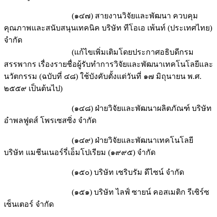
(๑๔๗) สายงานวิจัยและพัฒนา ควบคุม
คุณภาพและสนับสนุนเทคนิค บริษัท ทีโอเอ เพ้นท์ (ประเทศไทย)
จำกัด
(แก้ไขเพิ่มเติมโดยประกาศอธิบดีกรม
สรรพากร เรื่องรายชื่อผู้รับทำการวิจัยและพัฒนาเทคโนโลยีและ
นวัตกรรม (ฉบับที่ ๔๘) ใช้บังคับตั้งแต่วันที่ ๑๗ มิถุนายน พ.ศ.
๒๕๕๙ เป็นต้นไป)
(๑๔๘) ฝ่ายวิจัยและพัฒนาผลิตภัณฑ์ บริษัท
อำพลฟูดส์ โพรเซสซิ่ง จำกัด
(๑๔๙) ฝ่ายวิจัยและพัฒนาเทคโนโลยี
บริษัท แมชีนเนอร์รี่เอ็มโปเรียม (๑๙๙๕) จำกัด
(๑๕๐) บริษัท เซริบรัม ดีไซน์ จำกัด
(๑๕๑) บริษัท ไลฟ์ ซายน์ คอสเมติก รีเซิร์ซ
เซ็นเตอร์ จำกัด