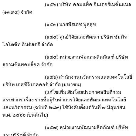
(๑๕๒) บริษัท คอมแพ็ค อินเตอร์เนชั่นแนล
(๑๙๙๔) จำกัด
(๑๕๓) นายพีรเดช พูลสุข
(๑๕๔) ศูนย์วิจัยและพัฒนา บริษัท ซัมมิท
โอโตซีท อินดัสตรี จำกัด
(๑๕๕) หน่วยงานพัฒนาผลิตภัณฑ์ บริษัท
สยามซีแพคบล็อค จำกัด
(๑๕๖) สำนักงานนวัตกรรมและเทคโนโลยี
บริษัท เอสซีจี เดคคอร์ จำกัด (มหาชน)
(แก้ไขเพิ่มเติมโดยประกาศอธิบดีกรม
สรรพากร เรื่อง รายชื่อผู้รับทำการวิจัยและพัฒนาเทคโนโลยี
และนวัตกรรม (ฉบับที่ ๒๘๙) ใช้บังคับตั้งแต่วันที่ ๗ มิถุนายน
พ.ศ. ๒๕๖๖ เป็นต้นไป)
(๑๕๗) หน่วยงานพัฒนาผลิตภัณฑ์ บริษัท
สระบุรีรัชต์ จำกัด