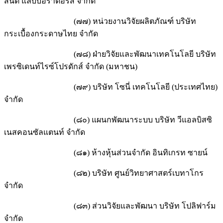
สันต์ แล็บบอราตอรี่ส์ จำกัด
(๗๗) หน่วยงานวิจัยผลิตภัณฑ์ บริษัท
กระเบื้องกระดาษไทย จำกัด
(๗๘) ฝ่ายวิจัยและพัฒนาเทคโนโลยี บริษัท
เพรซิเดนท์ไรซ์โปรดักส์ จำกัด (มหาชน)
(๗๙) บริษัท โซนี่ เทคโนโลยี (ประเทศไทย)
จำกัด
(๘๐) แผนกพัฒนาระบบ บริษัท วีแอลบิสซิ
เนสคอนซัลแตนท์ จำกัด
(๘๑) ห้างหุ้นส่วนจำกัด อินทิเกรท ซายน์
(๘๒) บริษัท ศูนย์วิทยาศาสตร์เบทาโกร
จำกัด
(๘๓) ส่วนวิจัยและพัฒนา บริษัท โปลิฟาร์ม
จำกัด