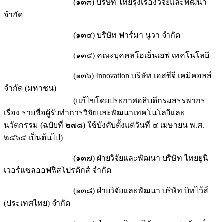
(๑๓๓) บริษัท ไทยรุ่งเรืองวิจัยและพัฒนา
จำกัด
(๑๓๔) บริษัท ฟาร์มา นูวา จำกัด
(๑๓๕) คณะบุคคลโอเอ็นเอฟ เทคโนโลยี
(๑๓๖) Innovation บริษัท เอสซีจี เคมิคอลส์
จำกัด (มหาชน)
(แก้ไขโดยประกาศอธิบดีกรมสรรพากร
เรื่อง รายชื่อผู้รับทำการวิจัยและพัฒนาเทคโนโลยีและ
นวัตกรรม (ฉบับที่ ๒๗๘) ใช้บังคับตั้งแต่วันที่ ๔ เมษายน พ.ศ.
๒๕๖๕ เป็นต้นไป)
(๑๓๗) ฝ่ายวิจัยและพัฒนา บริษัท ไทยยูนิ
เวอร์แซลออฟฟิสโปรดักส์ จำกัด
(๑๓๘) ฝ่ายวิจัยและพัฒนา บริษัท บิทไว้ส์
(ประเทศไทย) จำกัด