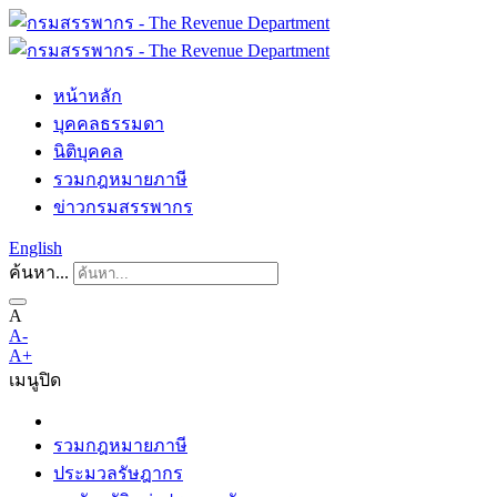
หน้าหลัก
บุคคลธรรมดา
นิติบุคคล
รวมกฎหมายภาษี
ข่าวกรมสรรพากร
English
ค้นหา...
A
A-
A+
เมนู
ปิด
รวมกฎหมายภาษี
ประมวลรัษฎากร