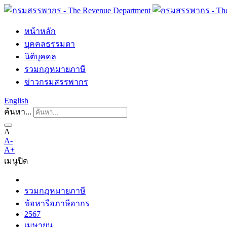
หน้าหลัก
บุคคลธรรมดา
นิติบุคคล
รวมกฎหมายภาษี
ข่าวกรมสรรพากร
English
ค้นหา...
A
A-
A+
เมนู
ปิด
รวมกฎหมายภาษี
ข้อหารือภาษีอากร
2567
เมษายน