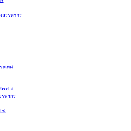
กร
กรมสรรพากร
ประเทศ
eceipt
สรรพากร
.ช.