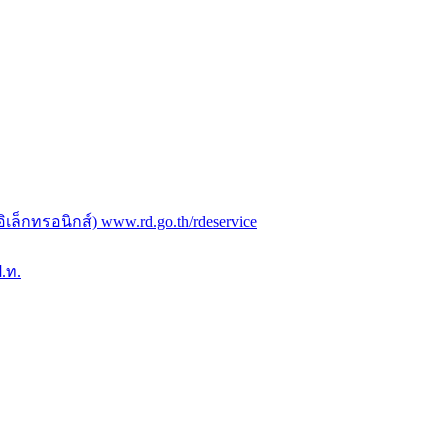
ล็กทรอนิกส์) www.rd.go.th/rdeservice
.ท.