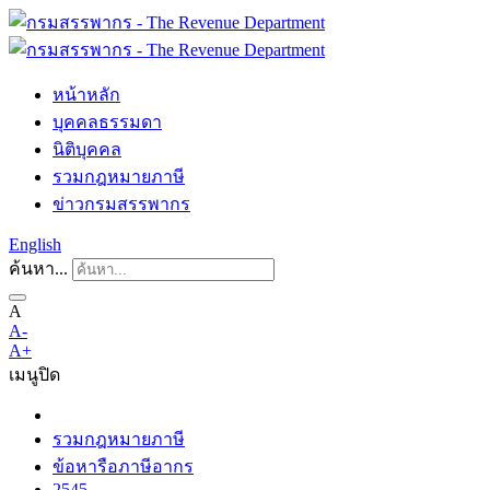
หน้าหลัก
บุคคลธรรมดา
นิติบุคคล
รวมกฎหมายภาษี
ข่าวกรมสรรพากร
English
ค้นหา...
A
A-
A+
เมนู
ปิด
รวมกฎหมายภาษี
ข้อหารือภาษีอากร
2545