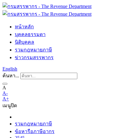
หน้าหลัก
บุคคลธรรมดา
นิติบุคคล
รวมกฎหมายภาษี
ข่าวกรมสรรพากร
English
ค้นหา...
A
A-
A+
เมนู
ปิด
รวมกฎหมายภาษี
ข้อหารือภาษีอากร
2545