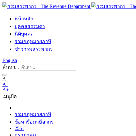
หน้าหลัก
บุคคลธรรมดา
นิติบุคคล
รวมกฎหมายภาษี
ข่าวกรมสรรพากร
English
ค้นหา...
A
A-
A+
เมนู
ปิด
รวมกฎหมายภาษี
ข้อหารือภาษีอากร
2561
กรกฎาคม