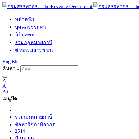
หน้าหลัก
บุคคลธรรมดา
นิติบุคคล
รวมกฎหมายภาษี
ข่าวกรมสรรพากร
English
ค้นหา...
A
A-
A+
เมนู
ปิด
รวมกฎหมายภาษี
ข้อหารือภาษีอากร
2544
มิถุนายน