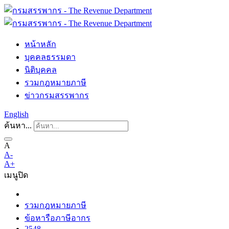
หน้าหลัก
บุคคลธรรมดา
นิติบุคคล
รวมกฎหมายภาษี
ข่าวกรมสรรพากร
English
ค้นหา...
A
A-
A+
เมนู
ปิด
รวมกฎหมายภาษี
ข้อหารือภาษีอากร
2548