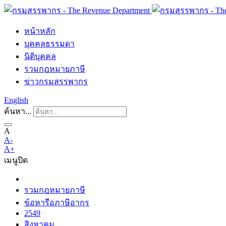
หน้าหลัก
บุคคลธรรมดา
นิติบุคคล
รวมกฎหมายภาษี
ข่าวกรมสรรพากร
English
ค้นหา...
A
A-
A+
เมนู
ปิด
รวมกฎหมายภาษี
ข้อหารือภาษีอากร
2549
สิงหาคม