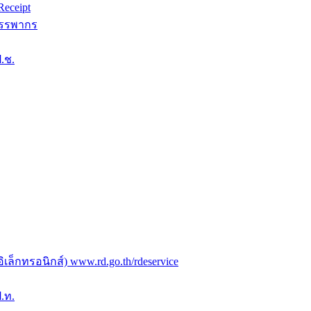
eceipt
สรรพากร
.ช.
ล็กทรอนิกส์) www.rd.go.th/rdeservice
.ท.