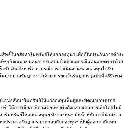
ิ์ในอสังหาริมทรัพย์ให้แก่กองทุนฯ เพื่อเป็นประกันการชำระ
า ภาษีธุรกิจเฉพาะ และอากรแสตมป์ แล้วแต่กรณีแทนเกษตรกรด้วย
็จรับเงิน จึงหารือว่า กรณีการดำเนินงานของกองทุนได้รับ
ะมวลรัษฎากร ว่าด้วยการยกเว้นรัษฎากร (ฉบับที่ 459) พ.ศ.
โอนอสังหาริมทรัพย์ให้แก่กองทุนฟื้นฟูและพัฒนาเกษตรกร
ให้การเสียภาษีตามข้อเท็จจริงดังกล่าวเป็นการเสียโดยไม่มี
ริมทรัพย์ให้แก่กองทุนฯ ซึ่งกองทุนฯ มีหน้าที่หักภาษีนำส่งต่อ
 แห่งประมวลรัษฎากร ประกอบกับกองทุนฯ เป็นผู้ออกภาษีแทน