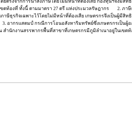
โดยตรงจากการนำส่งภาษีโดยไม่มีหน้าที่ต้องเสีย กองทุนฯจึงมีสิ
่ในเขตท้องที่ ทั้งนี้ ตามมาตรา 27 ตรี แห่งประมวลรัษฎากร 2. ภาษ
ียภาษีธุรกิจเฉพาะไว้โดยไม่มีหน้าที่ต้องเสีย เกษตรกรจึงเป็นผู้มีส
3. อากรแสตมป์ กรณีการโอนอสังหาริมทรัพย์ซึ่งเกษตรกรเป็นผู้ออก
 ณ สำนักงานสรรพากรพื้นที่สาขาที่เกษตรกรมีภูมิลำเนาอยู่ในเขตท้