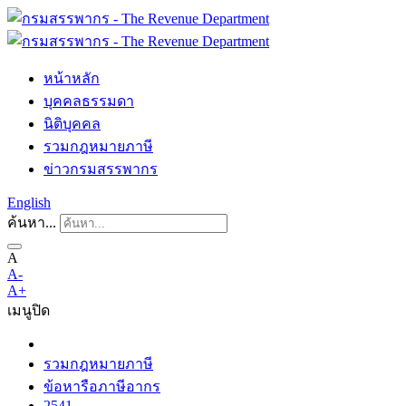
หน้าหลัก
บุคคลธรรมดา
นิติบุคคล
รวมกฎหมายภาษี
ข่าวกรมสรรพากร
English
ค้นหา...
A
A-
A+
เมนู
ปิด
รวมกฎหมายภาษี
ข้อหารือภาษีอากร
2541