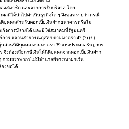
กฎหมายและศีลธรรมอันดีงาม
องสมาชิก และจากการรับบริจาค โดย
ผลมิได้นำไปดำเนินธุรกิจใด ๆ จึงขอทราบว่า กรณี
้นิติบุคคลสำหรับดอกเบี้ยเงินฝากธนาคารหรือไม่
บกิจการมีรายได้ และมิใช่สมาคมที่รัฐมนตรี
์การ สถานสาธารณกุศลฯ ตามมาตรา 47 (7) (ข)
หุ้นส่วนนิติบุคคล ตามมาตรา 39 แห่งประมวลรัษฎากร
จึงต้องเสียภาษีเงินได้นิติบุคคลจากดอกเบี้ยเงินฝาก
ด ๆ กรมสรรพากรไม่มีอำนาจพิจารณายกเว้น
ร้องขอได้