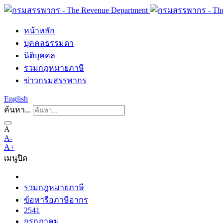
หน้าหลัก
บุคคลธรรมดา
นิติบุคคล
รวมกฎหมายภาษี
ข่าวกรมสรรพากร
English
ค้นหา...
A
A-
A+
เมนู
ปิด
รวมกฎหมายภาษี
ข้อหารือภาษีอากร
2541
กรกฎาคม