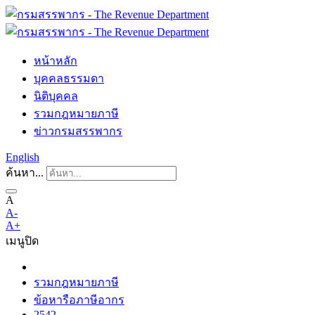
หน้าหลัก
บุคคลธรรมดา
นิติบุคคล
รวมกฎหมายภาษี
ข่าวกรมสรรพากร
English
ค้นหา...
A
A-
A+
เมนู
ปิด
รวมกฎหมายภาษี
ข้อหารือภาษีอากร
2542