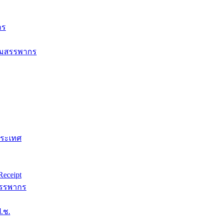
กร
กรมสรรพากร
ประเทศ
eceipt
สรรพากร
.ช.