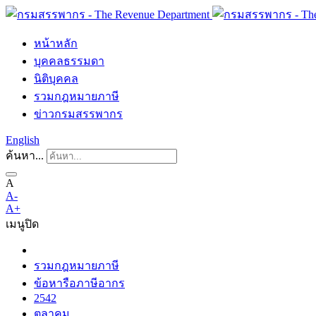
หน้าหลัก
บุคคลธรรมดา
นิติบุคคล
รวมกฎหมายภาษี
ข่าวกรมสรรพากร
English
ค้นหา...
A
A-
A+
เมนู
ปิด
รวมกฎหมายภาษี
ข้อหารือภาษีอากร
2542
ตุลาคม