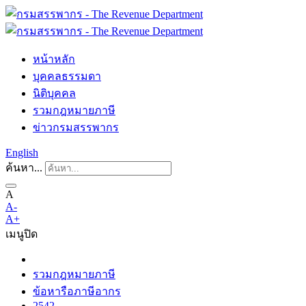
หน้าหลัก
บุคคลธรรมดา
นิติบุคคล
รวมกฎหมายภาษี
ข่าวกรมสรรพากร
English
ค้นหา...
A
A-
A+
เมนู
ปิด
รวมกฎหมายภาษี
ข้อหารือภาษีอากร
2542