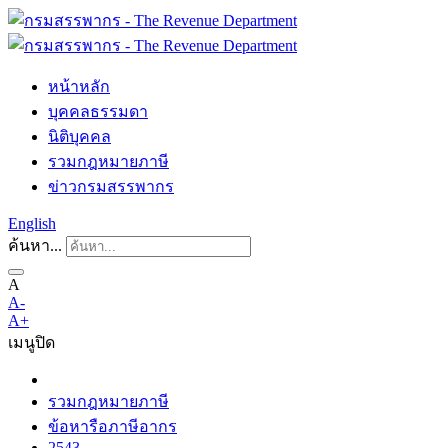
หน้าหลัก
บุคคลธรรมดา
นิติบุคคล
รวมกฎหมายภาษี
ข่าวกรมสรรพากร
English
ค้นหา...
A
A-
A+
เมนู
ปิด
รวมกฎหมายภาษี
ข้อหารือภาษีอากร
2543