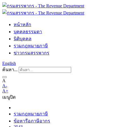
หน้าหลัก
บุคคลธรรมดา
นิติบุคคล
รวมกฎหมายภาษี
ข่าวกรมสรรพากร
English
ค้นหา...
A
A-
A+
เมนู
ปิด
รวมกฎหมายภาษี
ข้อหารือภาษีอากร
2543