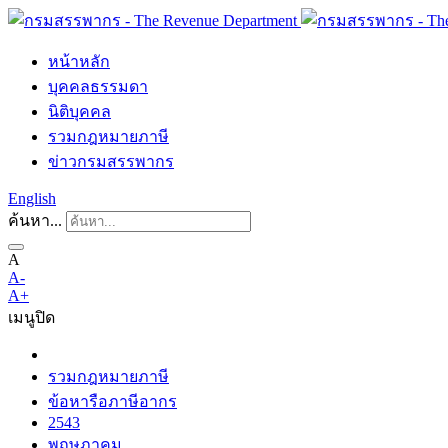
หน้าหลัก
บุคคลธรรมดา
นิติบุคคล
รวมกฎหมายภาษี
ข่าวกรมสรรพากร
English
ค้นหา...
A
A-
A+
เมนู
ปิด
รวมกฎหมายภาษี
ข้อหารือภาษีอากร
2543
พฤษภาคม