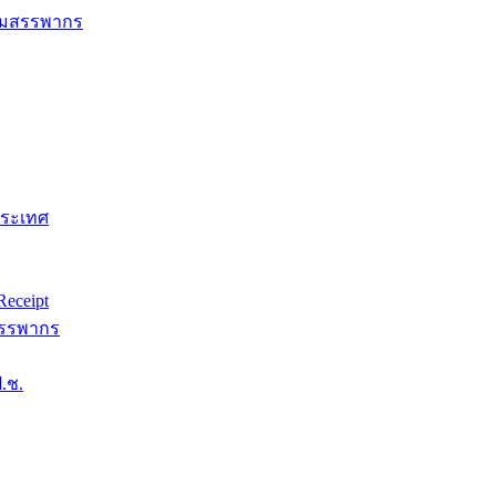
กรมสรรพากร
ประเทศ
eceipt
สรรพากร
.ช.