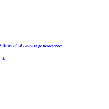
ล็กทรอนิกส์) www.rd.go.th/rdeservice
.ท.