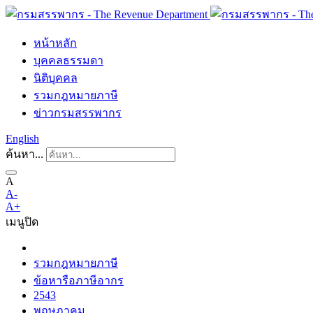
หน้าหลัก
บุคคลธรรมดา
นิติบุคคล
รวมกฎหมายภาษี
ข่าวกรมสรรพากร
English
ค้นหา...
A
A-
A+
เมนู
ปิด
รวมกฎหมายภาษี
ข้อหารือภาษีอากร
2543
พฤษภาคม