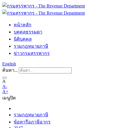
หน้าหลัก
บุคคลธรรมดา
นิติบุคคล
รวมกฎหมายภาษี
ข่าวกรมสรรพากร
English
ค้นหา...
A
A-
A+
เมนู
ปิด
รวมกฎหมายภาษี
ข้อหารือภาษีอากร
2547