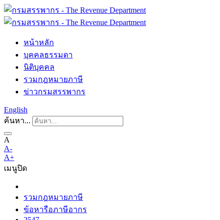
หน้าหลัก
บุคคลธรรมดา
นิติบุคคล
รวมกฎหมายภาษี
ข่าวกรมสรรพากร
English
ค้นหา...
A
A-
A+
เมนู
ปิด
รวมกฎหมายภาษี
ข้อหารือภาษีอากร
2547