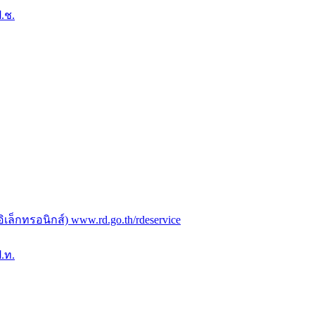
.ช.
ล็กทรอนิกส์) www.rd.go.th/rdeservice
.ท.