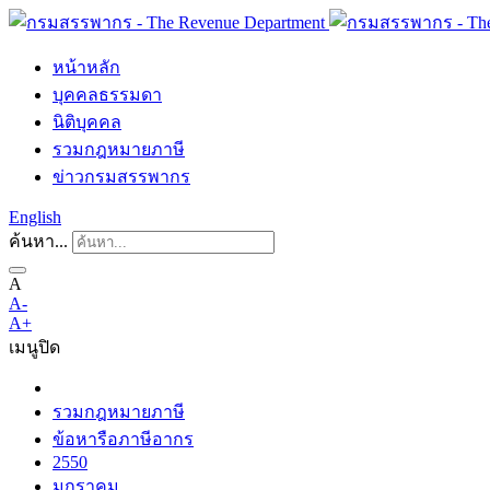
หน้าหลัก
บุคคลธรรมดา
นิติบุคคล
รวมกฎหมายภาษี
ข่าวกรมสรรพากร
English
ค้นหา...
A
A-
A+
เมนู
ปิด
รวมกฎหมายภาษี
ข้อหารือภาษีอากร
2550
มกราคม