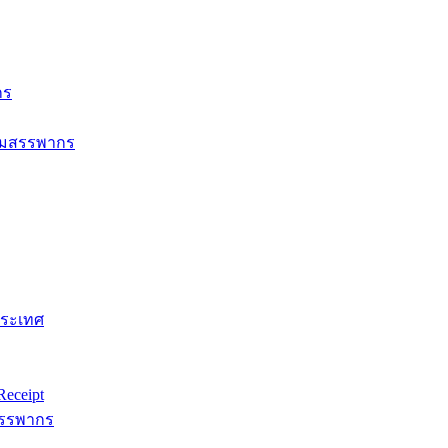
กร
กรมสรรพากร
ประเทศ
eceipt
สรรพากร