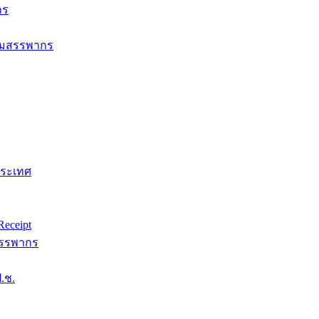
กร
กรมสรรพากร
ประเทศ
eceipt
สรรพากร
.ช.