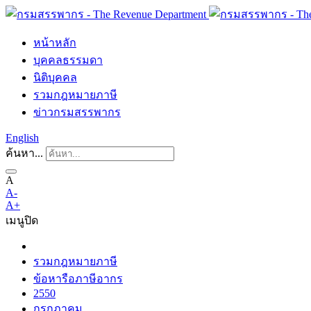
หน้าหลัก
บุคคลธรรมดา
นิติบุคคล
รวมกฎหมายภาษี
ข่าวกรมสรรพากร
English
ค้นหา...
A
A-
A+
เมนู
ปิด
รวมกฎหมายภาษี
ข้อหารือภาษีอากร
2550
กรกฎาคม