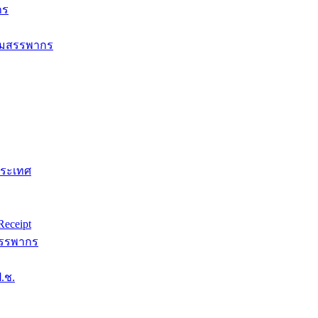
กร
กรมสรรพากร
ประเทศ
eceipt
สรรพากร
.ช.