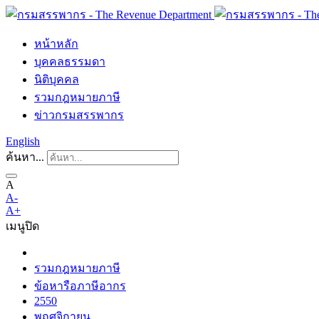
หน้าหลัก
บุคคลธรรมดา
นิติบุคคล
รวมกฎหมายภาษี
ข่าวกรมสรรพากร
English
ค้นหา...
A
A-
A+
เมนู
ปิด
รวมกฎหมายภาษี
ข้อหารือภาษีอากร
2550
พฤศจิกายน