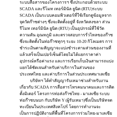
ระบบสื่อสารของโครงการฯ ซึ่งประกอบด้วยระบบ
SCADA และรีโมท เทอร์มินัล ยูนิต (RTU)ระบบ
SCADA เป็นระบบคอมพิวเตอร์ที่ใช้เรียกดูข้อมูลจาก
จุดวัดก๊าซต่างๆ ซึ่งจะติดตั้งอยู่ที่ จังหวัดสงขลา ส่วน
รีโมท เทอร์มินัล ยูนิต (RTU) เป็นอุปกรณ์ที่ใช้วัด
ความดัน อุณหภูมิ และตรวจสอบการรั่วไหลของก๊าซ
ซึ่งจะติดตั้งในท่อก๊าซทุกๆ ระยะ 10-20 กิโลเมตร การ
ชำระเงินตามสัญญาจะแบ่งชำระตามส่วนของงานที่
แล้วเสร็จเป็นเปอร์เซ็นต์โดยไม่ได้แยกราคาค่า
อุปกรณ์หรือค่าแรง และการเรียกเก็บเงินสามารถแบ่ง
แยกได้ชัดเจนสำหรับค่าบริการในส่วนของ
ประเทศไทย และค่าบริการในส่วนประเทศมาเลเซีย
บริษัทฯ ได้ทำสัญญารับเหมาช่วงสำหรับงาน
เกี่ยวกับ SCADA การสื่อสารโทรคมนาคมและการติด
ตั้งมิเตอร์ โครงการท่อส่งก๊าซไทย - มาเลเซีย ระบบ
ท่อก๊าซบนบก กับบริษัท Y (ผู้รับเหมา)ซึ่งเป็นบริษัทจด
ทะเบียนในประเทศสิงคโปร์ โดยการทำงานจะ
เป็นการปฏิบัติงานที่พื้นที่โครงการร่วมไทย-มาเลเซีย