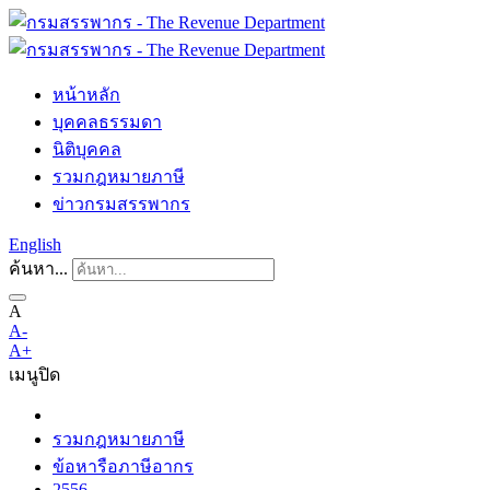
หน้าหลัก
บุคคลธรรมดา
นิติบุคคล
รวมกฎหมายภาษี
ข่าวกรมสรรพากร
English
ค้นหา...
A
A-
A+
เมนู
ปิด
รวมกฎหมายภาษี
ข้อหารือภาษีอากร
2556