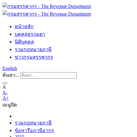
หน้าหลัก
บุคคลธรรมดา
นิติบุคคล
รวมกฎหมายภาษี
ข่าวกรมสรรพากร
English
ค้นหา...
A
A-
A+
เมนู
ปิด
รวมกฎหมายภาษี
ข้อหารือภาษีอากร
2555