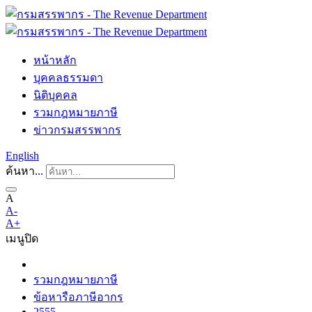
หน้าหลัก
บุคคลธรรมดา
นิติบุคคล
รวมกฎหมายภาษี
ข่าวกรมสรรพากร
English
ค้นหา...
A
A-
A+
เมนู
ปิด
รวมกฎหมายภาษี
ข้อหารือภาษีอากร
2555