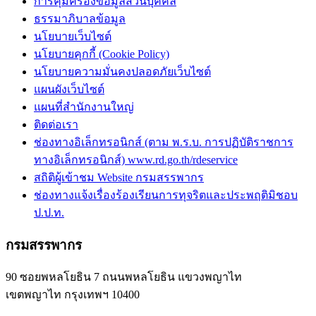
การคุ้มครองข้อมูลส่วนบุคคล
ธรรมาภิบาลข้อมูล
นโยบายเว็บไซต์
นโยบายคุกกี้ (Cookie Policy)
นโยบายความมั่นคงปลอดภัยเว็บไซต์
แผนผังเว็บไซต์
แผนที่สำนักงานใหญ่
ติดต่อเรา
ช่องทางอิเล็กทรอนิกส์ (ตาม พ.ร.บ. การปฏิบัติราชการ
ทางอิเล็กทรอนิกส์) www.rd.go.th/rdeservice
สถิติผู้เข้าชม Website กรมสรรพากร
ช่องทางแจ้งเรื่องร้องเรียนการทุจริตและประพฤติมิชอบ
ป.ป.ท.
กรมสรรพากร
90 ซอยพหลโยธิน 7 ถนนพหลโยธิน แขวงพญาไท
เขตพญาไท กรุงเทพฯ 10400