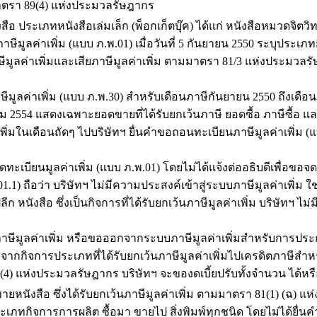
มาตรา 89(4) แห่งประมวลรัษฎากร
เภทหนังสือเล่มเล็ก (พ็อกเก็ตบุ๊ค) ได้แก่ หนังสือหมวดจิตวิทยา
ีมูลค่าเพิ่ม (แบบ ภ.พ.01) เมื่อวันที่ 5 กันยายน 2550 ระบุประเภ
าษีมูลค่าเพิ่มและเสียภาษีมูลค่าเพิ่ม ตามมาตรา 81/3 แห่งประมว
ค่าเพิ่ม (แบบ ภ.พ.30) สำหรับเดือนภาษีกันยายน 2550 ถึงเดือนภ
2554 แสดงเฉพาะยอดขายที่ได้รับยกเว้นภาษี ยอดซื้อ ภาษีซื้อ และ
่มในเดือนถัดๆ ไปบริษัทฯ ยื่นคำขอถอนทะเบียนภาษีมูลค่าเพิ่ม (แบ
ียนมูลค่าเพิ่ม (แบบ ภ.พ.01) โดยไม่ได้แจ้งต่ออธิบดีเพื่อขอจดทะ
.01.1) ถือว่า บริษัทฯ ไม่มีความประสงค์เข้าสู่ระบบภาษีมูลค่าเพิ่ม ใช
ังสือ ซึ่งเป็นกิจการที่ได้รับยกเว้นภาษีมูลค่าเพิ่ม บริษัทฯ ไ
ค่าเพิ่ม หรือขอออกจากระบบภาษีมูลค่าเพิ่มสำหรับการประกอ
ิจการประเภทที่ได้รับยกเว้นภาษีมูลค่าเพิ่มไปเครดิตภาษีสำหรั
9(4) แห่งประมวลรัษฎากร บริษัทฯ จะของดเบี้ยปรับทั้งจำนวน ได้หรื
ังสือ ซึ่งได้รับยกเว้นภาษีมูลค่าเพิ่ม ตามมาตรา 81(1) (ฉ) แห
ประเภทกิจการการผลิต ซื้อมา ขายไป สิ่งพิมพ์ทุกชนิด โดยไม่ได้ยื่น