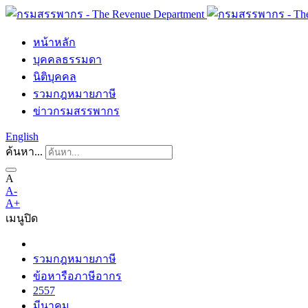
หน้าหลัก
บุคคลธรรมดา
นิติบุคคล
รวมกฎหมายภาษี
ข่าวกรมสรรพากร
English
ค้นหา...
A
A-
A+
เมนู
ปิด
รวมกฎหมายภาษี
ข้อหารือภาษีอากร
2557
มีนาคม