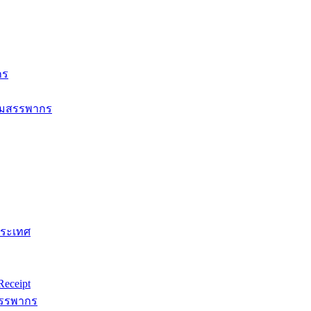
กร
กรมสรรพากร
ประเทศ
eceipt
สรรพากร