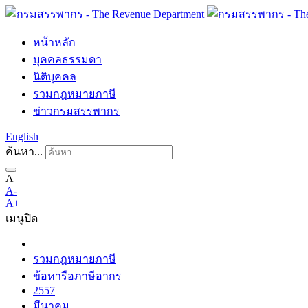
หน้าหลัก
บุคคลธรรมดา
นิติบุคคล
รวมกฎหมายภาษี
ข่าวกรมสรรพากร
English
ค้นหา...
A
A-
A+
เมนู
ปิด
รวมกฎหมายภาษี
ข้อหารือภาษีอากร
2557
มีนาคม