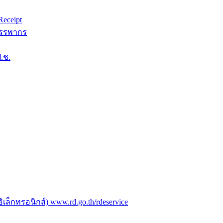
eceipt
สรรพากร
.ช.
ล็กทรอนิกส์) www.rd.go.th/rdeservice