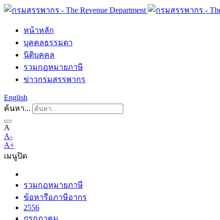
หน้าหลัก
บุคคลธรรมดา
นิติบุคคล
รวมกฎหมายภาษี
ข่าวกรมสรรพากร
English
ค้นหา...
A
A-
A+
เมนู
ปิด
รวมกฎหมายภาษี
ข้อหารือภาษีอากร
2556
กรกฎาคม